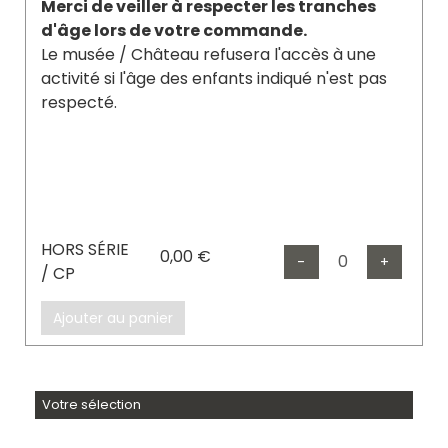
Merci de veiller à respecter les tranches
d'âge lors de votre commande.
Le musée / Château refusera l'accès à une
activité si l'âge des enfants indiqué n'est pas
respecté.
HORS SÉRIE
0,00 €
Diminuer
à
produits
Augmen
à
produits
-
+
/ CP
Ajouter au panier
Votre sélection