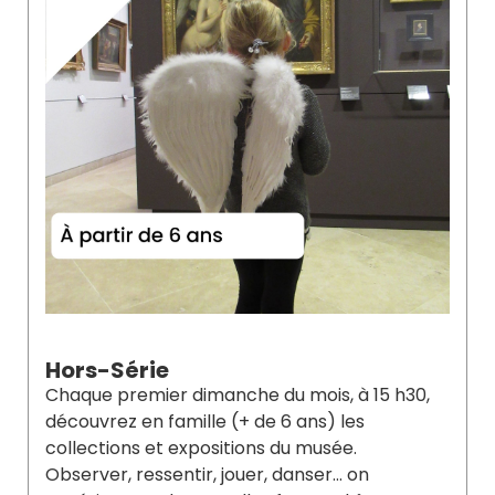
TIQUES
OUPES
SSIONNELS
N
Hors-Série
Chaque premier dimanche du mois, à 15 h30,
découvrez en famille (+ de 6 ans) les
collections et expositions du musée.
Observer, ressentir, jouer, danser… on