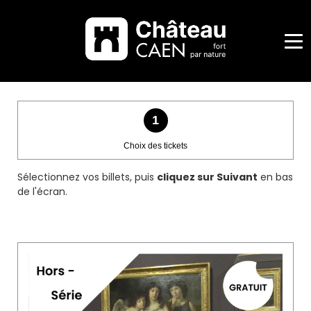
Me
UEIL
étapes
1
de
Choix
Choix des tickets
votre
RÉER
des
commande
tickets:
UN
Sélectionnez vos billets, puis
cliquez sur Suivant
en bas
étape
de l'écran.
MPTE
à
réaliser
SE
NECTER